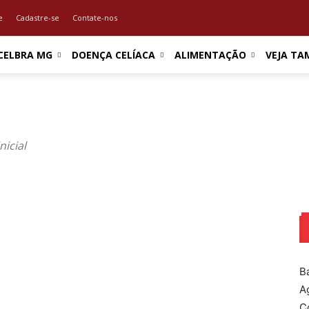
e
Cadastre-se
Contate-nos
CELBRA MG
DOENÇA CELÍACA
ALIMENTAÇÃO
VEJA TA
nicial
B
A
C