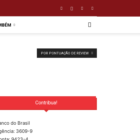
MBÉM
POR PONTUAÇÃO DE REVIEW
Contribua!
anco do Brasil
gência: 3609-9
onta: 9423-4