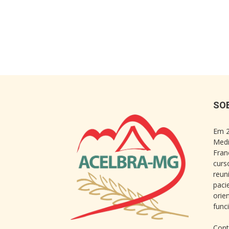
SO
Em 2
Medi
Fran
curs
reun
paci
orie
func
Cont