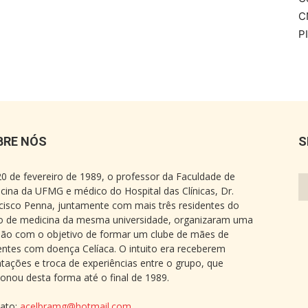
C
P
BRE NÓS
S
0 de fevereiro de 1989, o professor da Faculdade de
cina da UFMG e médico do Hospital das Clínicas, Dr.
cisco Penna, juntamente com mais três residentes do
o de medicina da mesma universidade, organizaram uma
ião com o objetivo de formar um clube de mães de
entes com doença Celíaca. O intuito era receberem
ntações e troca de experiências entre o grupo, que
ionou desta forma até o final de 1989.
ato:
acelbramg@hotmail.com